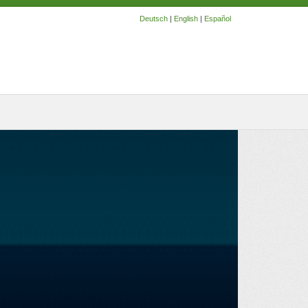
Deutsch
|
English
|
Español